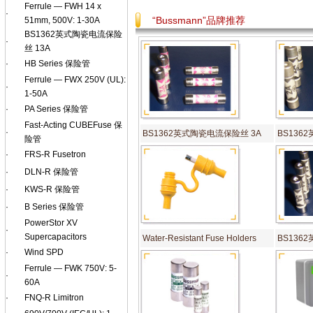
Ferrule — FWH 14 x
·
“Bussmann”品牌推荐
51mm, 500V: 1-30A
BS1362英式陶瓷电流保险
·
丝 13A
·
HB Series 保险管
Ferrule — FWX 250V (UL):
·
1-50A
·
PA Series 保险管
Fast-Acting CUBEFuse 保
·
BS1362英式陶瓷电流保险丝 3A
BS136
险管
·
FRS-R Fusetron
·
DLN-R 保险管
·
KWS-R 保险管
·
B Series 保险管
PowerStor XV
·
Supercapacitors
Water-Resistant Fuse Holders
BS136
·
Wind SPD
Ferrule — FWK 750V: 5-
·
60A
·
FNQ-R Limitron