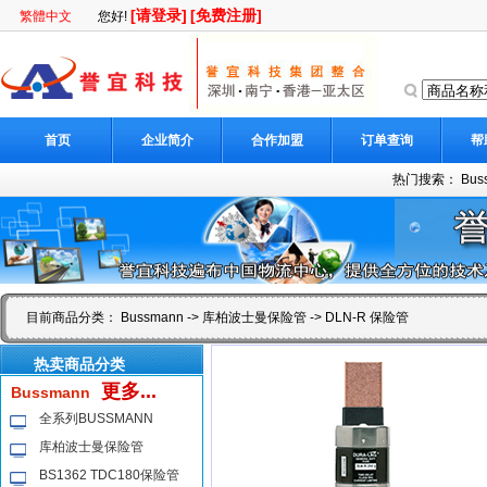
[请登录]
[免费注册]
繁體中文
您好!
首页
企业简介
合作加盟
订单查询
帮
热门搜索：
Bus
目前商品分类：
Bussmann
->
库柏波士曼保险管
-> DLN-R 保险管
热卖商品分类
更多...
Bussmann
全系列BUSSMANN
库柏波士曼保险管
BS1362 TDC180保险管