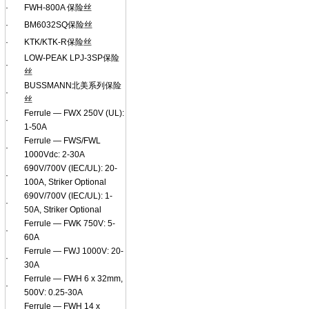
·
FWH-800A 保险丝
·
BM6032SQ保险丝
·
KTK/KTK-R保险丝
LOW-PEAK LPJ-3SP保险
·
丝
BUSSMANN北美系列保险
·
丝
Ferrule — FWX 250V (UL):
·
1-50A
Ferrule — FWS/FWL
·
1000Vdc: 2-30A
690V/700V (IEC/UL): 20-
·
100A, Striker Optional
690V/700V (IEC/UL): 1-
·
50A, Striker Optional
Ferrule — FWK 750V: 5-
·
60A
Ferrule — FWJ 1000V: 20-
·
30A
Ferrule — FWH 6 x 32mm,
·
500V: 0.25-30A
Ferrule — FWH 14 x