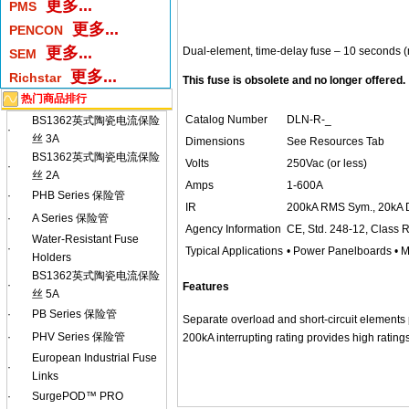
更多...
PMS
更多...
PENCON
更多...
Dual-element, time-delay fuse – 10 seconds 
SEM
更多...
Richstar
This fuse is obsolete and no longer offered.
热门商品排行
Catalog Number
DLN-R-_
BS1362英式陶瓷电流保险
·
丝 3A
Dimensions
See Resources Tab
BS1362英式陶瓷电流保险
Volts
250Vac (or less)
·
丝 2A
Amps
1-600A
·
PHB Series 保险管
IR
200kA RMS Sym., 20kA
·
A Series 保险管
Agency Information
CE, Std. 248-12, Class 
Water-Resistant Fuse
·
Typical Applications
• Power Panelboards • 
Holders
BS1362英式陶瓷电流保险
·
Features
丝 5A
·
PB Series 保险管
Separate overload and short-circuit elements p
·
PHV Series 保险管
200kA interrupting rating provides high ratings 
European Industrial Fuse
·
Links
·
SurgePOD™ PRO