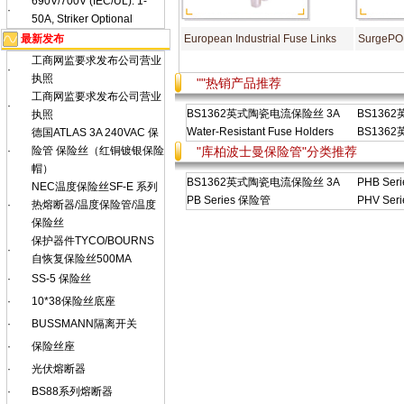
690V/700V (IEC/UL): 1-
·
50A, Striker Optional
最新发布
European Industrial Fuse Links
SurgeP
工商网监要求发布公司营业
·
执照
""热销产品推荐
工商网监要求发布公司营业
·
BS1362英式陶瓷电流保险丝 3A
BS136
执照
Water-Resistant Fuse Holders
BS136
德国ATLAS 3A 240VAC 保
·
险管 保险丝（红铜镀银保险
"库柏波士曼保险管"分类推荐
帽）
BS1362英式陶瓷电流保险丝 3A
PHB Ser
NEC温度保险丝SF-E 系列
PB Series 保险管
PHV Ser
·
热熔断器/温度保险管/温度
保险丝
保护器件TYCO/BOURNS
·
自恢复保险丝500MA
·
SS-5 保险丝
·
10*38保险丝底座
·
BUSSMANN隔离开关
·
保险丝座
·
光伏熔断器
·
BS88系列熔断器